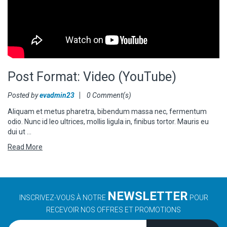
Post Format: Video (YouTube)
Posted by
evadmin23
0 Comment(s)
Aliquam et metus pharetra, bibendum massa nec, fermentum
odio. Nunc id leo ultrices, mollis ligula in, finibus tortor. Mauris eu
dui ut …
Read More
NEWSLETTER
INSCRIVEZ-VOUS À NOTRE
POUR
RECEVOIR NOS OFFRES ET PROMOTIONS