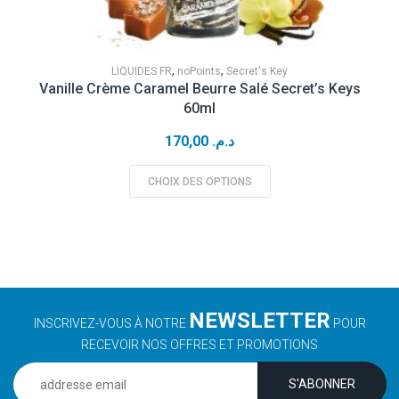
,
,
LIQUIDES FR
noPoints
Secret's Key
Vanille Crème Caramel Beurre Salé Secret’s Keys
60ml
170,00
د.م.
CHOIX DES OPTIONS
NEWSLETTER
INSCRIVEZ-VOUS À NOTRE
POUR
RECEVOIR NOS OFFRES ET PROMOTIONS