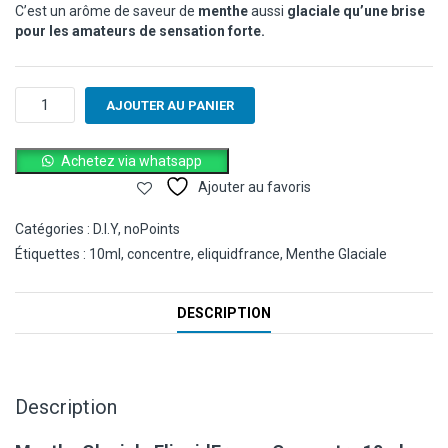
C’est un arôme de saveur de
menthe
aussi
glaciale qu’une brise
pour les amateurs de sensation forte.
quantité
AJOUTER AU PANIER
de
Menthe
Glaciale
Achetez via whatsapp
EliquidFrance
Ajouter au favoris
Concentre
10ml
Catégories :
D.I.Y
,
noPoints
Étiquettes :
10ml
,
concentre
,
eliquidfrance
,
Menthe Glaciale
DESCRIPTION
Description