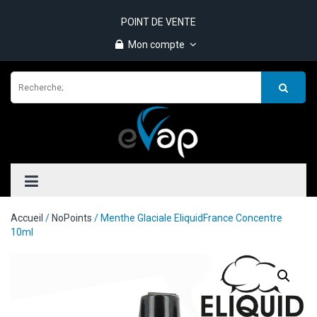
POINT DE VENTE
Mon compte
Accueil
/
NoPoints
/ Menthe Glaciale EliquidFrance Concentre
10ml