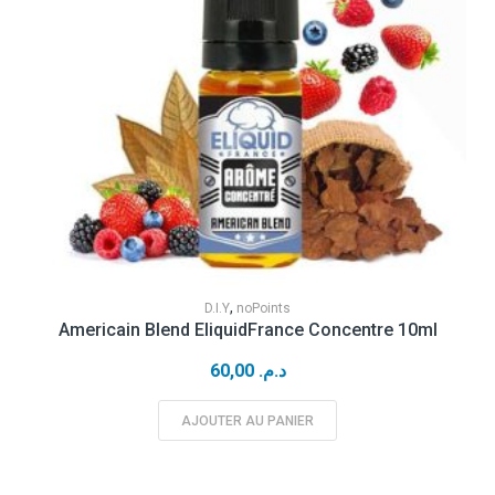
,
D.I.Y
noPoints
Americain Blend EliquidFrance Concentre 10ml
60,00
د.م.
AJOUTER AU PANIER