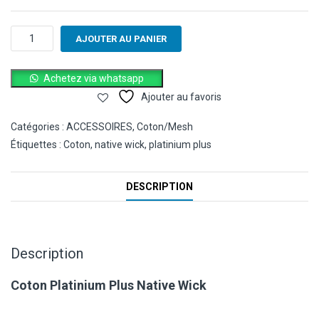
quantité
AJOUTER AU PANIER
de
Coton
Platinium
Achetez via whatsapp
Plus
Ajouter au favoris
Native
Wick
Catégories :
ACCESSOIRES
,
Coton/Mesh
Étiquettes :
Coton
,
native wick
,
platinium plus
DESCRIPTION
Description
Coton Platinium Plus Native Wick