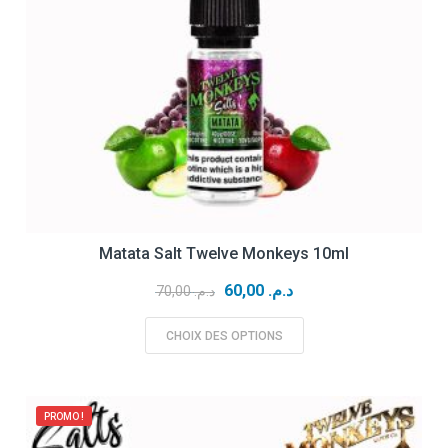
Matata Salt Twelve Monkeys 10ml
Le
Le
60,00
د.م.
70,00
د.م.
prix
prix
initial
actuel
CHOIX DES OPTIONS
était :
est :
د.م. 70,00.
د.م. 60,00.
PROMO !