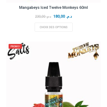
Mangabeys Iced Twelve Monkeys 60ml
Le
Le
180,00
د.م.
230,00
د.م.
prix
prix
initial
actuel
CHOIX DES OPTIONS
était :
est :
د.م. 230,00.
د.م. 180,00.
PROMO !