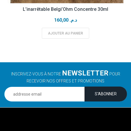
L’inarrêtable Belgi’Ohm Concentre 30ml
160,00
د.م.
AJOUTER AU PANIER
NEWSLETTER
INSCRIVEZ-VOUS À NOTRE
POUR
RECEVOIR NOS OFFRES ET PROMOTIONS