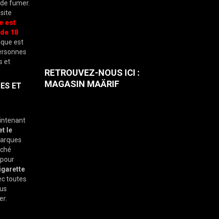
 de fumer.
site
e est
de 18
nique est
personnes
s et
RETROUVEZ-NOUS ICI :
MAGASIN MAÄRIF
ES ET
intenant
et le
marques
rché
 pour
igarette
ec toutes
ous
er.