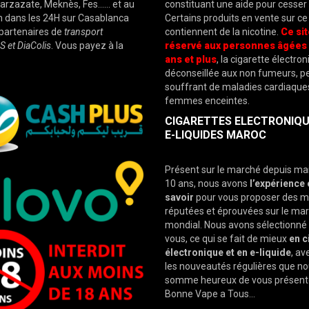
arzazate, Meknès, Fes…… et au
constituant une aide pour cesser
dans les 24H sur Casablanca
Certains produits en vente sur ce 
partenaires de
transport
contiennent de la nicotine.
Ce sit
et DiaColis
. Vous payez à la
réservé aux personnes âgées 
ans et plus
, la cigarette électro
déconseillée aux non fumeurs, 
souffrant de maladies cardiaque
femmes enceintes.
CIGARETTES ELECTRONIQU
E-LIQUIDES MAROC
Présent sur le marché depuis ma
10 ans, nous avons
l’expérience 
savoir
pour vous proposer des 
réputées et éprouvées sur le ma
mondial. Nous avons sélectionné
vous, ce qui se fait de mieux
en
c
électronique et en e-liquide
, av
les nouveautés régulières que n
somme heureux de vous présent
Bonne Vape a Tous…