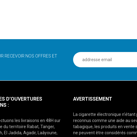
R RECEVOIR NOS OFFRES ET
ES D’OUVERTURES
AVERTISSEMENT
NS :
La cigarette électronique n’étant
ctuons les livraisons en 48H sur
reconnus comme une aide au se
e du territoire Rabat, Tanger,
tabagique, les produits en vente s
, El Jadida, Agadir, Laâyoune,
ne peuvent être considérés co