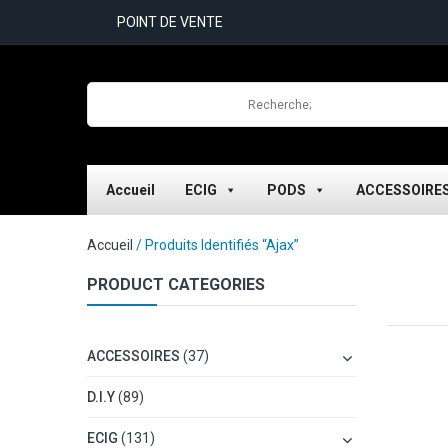
POINT DE VENTE
Accueil
ECIG
PODS
ACCESSOIRE
Accueil
/ Produits Identifiés “Ajax”
PRODUCT CATEGORIES
ACCESSOIRES
(37)
D.I.Y
(89)
ECIG
(131)