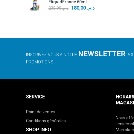
EliquidFrance 60ml
était :
est :
Le
Le
180,00
د.م.
230,00
د.م.
د.م. 200,00.
د.م. 250,00.
prix
prix
initial
actuel
était :
est :
د.م. 180,00.
د.م. 230,00.
NEWSLETTER
INSCRIVEZ-VOUS À NOTRE
POU
PROMOTIONS
SERVICE
HORAIR
MAGASI
Point de ventes
Nous effe
Conditions générales
l’ensembl
SHOP INFO
Marrakech