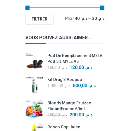
Prix
Prix
Prix :
د.م. 40
—
د.م. 30
FILTRER
min
max
VOUS POUVEZ AUSSI AIMER…
Pod De Remplacement META
Pod 5% MYLE V5
Le
Le
120,00
د.م.
160,00
د.م.
prix
prix
Kit Drag 3 Voopoo
initial
actuel
Le
Le
800,00
د.م.
1.000,00
د.م.
était :
est :
prix
prix
د.م. 120,00.
د.م. 160,00.
initial
actuel
Bloody Mango Fruizee
était :
est :
EliquidFrance 60ml
د.م. 800,00.
د.م. 1.000,00.
Le
Le
200,00
د.م.
250,00
د.م.
prix
prix
Rosco Cop Juice
initial
actuel